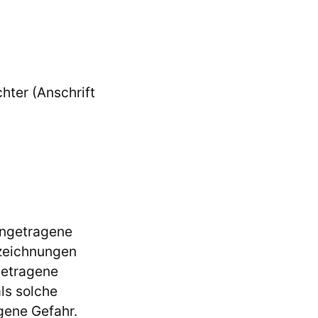
hter (Anschrift
ingetragene
ezeichnungen
getragene
ls solche
gene Gefahr.