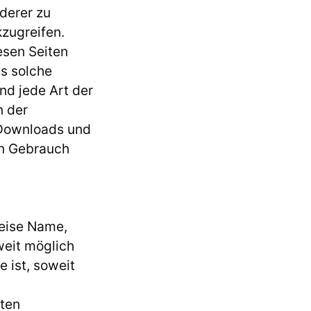
derer zu
kzugreifen.
esen Seiten
ls solche
nd jede Art der
n der
. Downloads und
en Gebrauch
eise Name,
weit möglich
e ist, soweit
hten