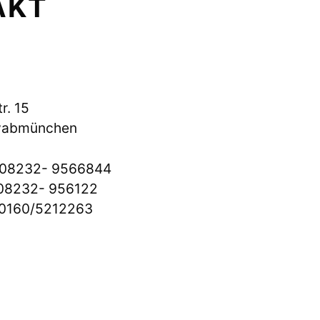
AKT
r. 15
wabmünchen
 08232- 9566844
 08232- 956122
 0160/5212263