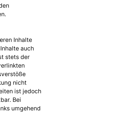
nden
en.
eren Inhalte
 Inhalte auch
t stets der
verlinkten
sverstöße
kung nicht
eiten ist jedoch
bar. Bei
Links umgehend