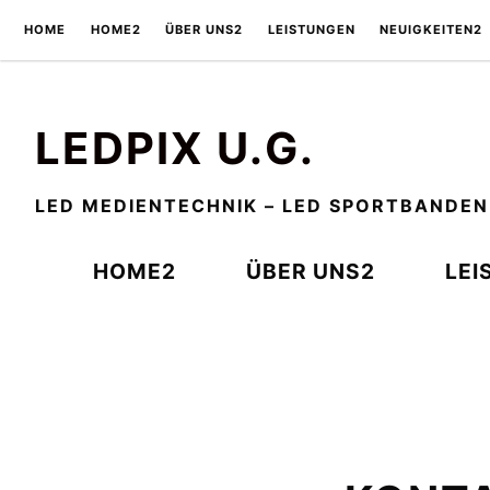
Zum
HOME
HOME2
ÜBER UNS2
LEISTUNGEN
NEUIGKEITEN2
Inhalt
springen
LEDPIX U.G.
LED MEDIENTECHNIK – LED SPORTBANDEN
HOME2
ÜBER UNS2
LEI