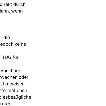
direkt durch
 dann, wenn
r die
 jedoch keine
1 TDG für
e von ihnen
erwachen oder
t hinweisen.
Informationen
 diesbezügliche
kreten