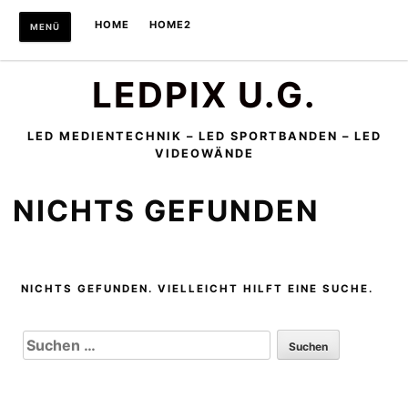
Zum
HOME
HOME2
MENÜ
Inhalt
springen
LEDPIX U.G.
LED MEDIENTECHNIK – LED SPORTBANDEN – LED
VIDEOWÄNDE
NICHTS GEFUNDEN
NICHTS GEFUNDEN. VIELLEICHT HILFT EINE SUCHE.
SUCHEN
NACH: