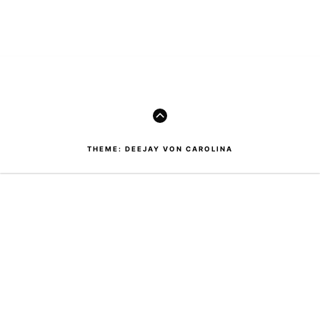
Footer-
Inhalt
ZUM
ANFANG
THEME: DEEJAY VON CAROLINA